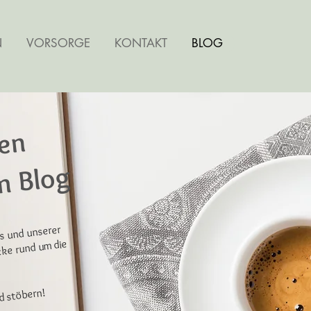
N
VORSORGE
KONTAKT
BLOG
en
m Blog
ns und unserer
cke rund um die
.
nd stöbern!