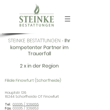
STEINKE BESTATTUNGEN
-
Ihr
kompetenter Partner im
Trauerfall
2 x in der Region
Filiale Finowfurt (Schorfheide)
Hauptstr. 126
16244 Schorfheide OT Finowfurt
Tel.
03335 / 326655
Fax.
03335 / 326653