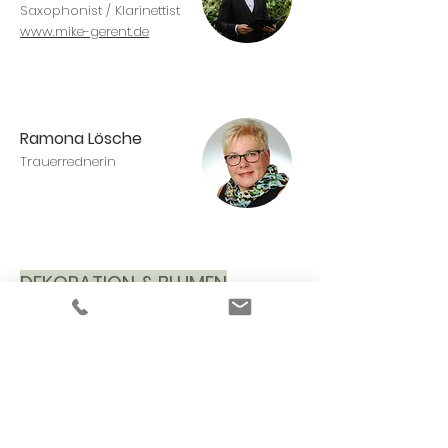
Saxophonist / Klarinettist
www.mike-gerent.de
Ramona Lösche
Trauerrednerin
DEKORATION & BLUMEN
Frankas Blumenstübchen
Freienwalder Str. 44
16225 Eberswalde
Gärtnerei Hahn
Spechthausener Str. 12