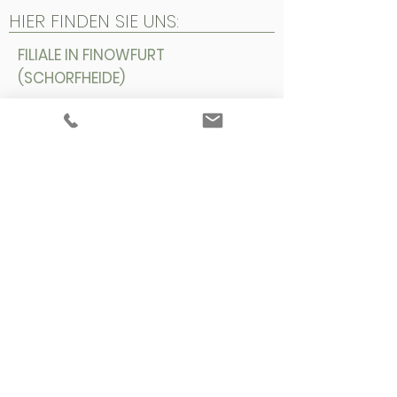
HIER FINDEN SIE UNS:
​FILIALE IN FINOWFURT
(SCHORFHEIDE)
Hauptstr. 126
16244 Schorfheide OT Finowfurt
MO - FR
09.00 - 12.00
/
13.00 - 16.00
Uhr
und nach Vereinbarung
Tel. 24 h erreichbar unter
03335 /
326655
FILIALE IN EBERSWALDE (FINOW)
ehemals Schorfheidruh
Eberswalder Str. 70
16227 Eberswalde