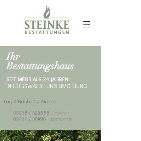
Ihr
Bestattungshaus
SEIT MEHR ALS 24 JAHREN
IN EBERSWALDE UND UMGEBUNG
Tag & Nacht für Sie da
03335 / 326655
Finowfurt
03334 / 381618
Eberswalde